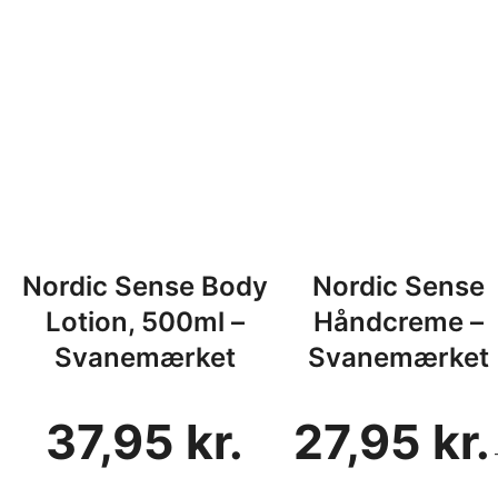
a
n
t
a
l
Nordic Sense Body
Nordic Sense
Lotion, 500ml –
Håndcreme –
Svanemærket
Svanemærket
37,95
kr.
27,95
kr.