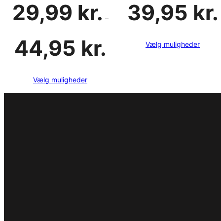
29,99
kr.
39,95
kr.
–
Prisinterval:
44,95
kr.
Vælg muligheder
29,99 kr.
til
44,95 kr.
Vælg muligheder