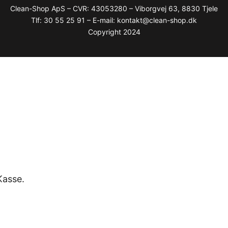
Clean-Shop ApS – CVR: 43053280 – Viborgvej 63, 8830 Tjele
Tlf: 30 55 25 91 – E-mail: kontakt@clean-shop.dk
Copyright 2024
Kasse.