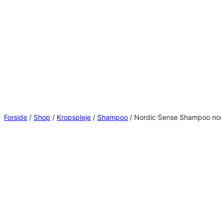
Spring
til
indhold
Forside
/
Shop
/
Kropspleje
/
Shampoo
/ Nordic Sense Shampoo no