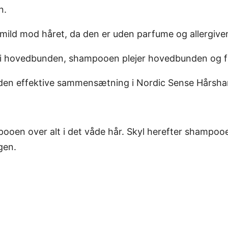
e
n.
S
h
ild mod håret, da den er uden parfume og allergiven
a
 i hovedbunden, shampooen plejer hovedbunden og f
m
p
. den effektive sammensætning i Nordic Sense Hårsh
o
o
n
pooen over alt i det våde hår. Skyl herefter shampoo
o
gen.
r
m
a
l
t