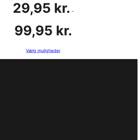
29,95
kr.
–
Prisinterval:
99,95
kr.
29,95 kr.
til
99,95 kr.
Vælg muligheder