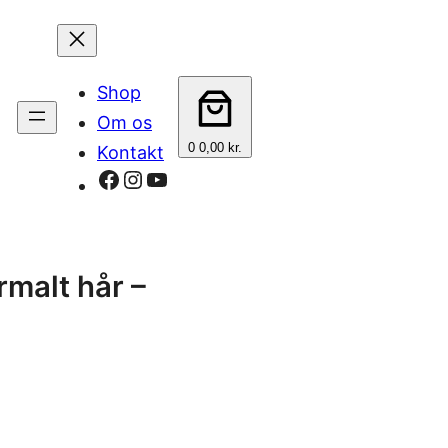
Shop
Om os
0
0,00 kr.
Kontakt
Facebook
Instagram
YouTube
malt hår –