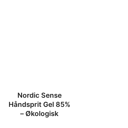
.
27,95 kr.
til
54,95 kr.
Nordic Sense
Håndsprit Gel 85%
– Økologisk