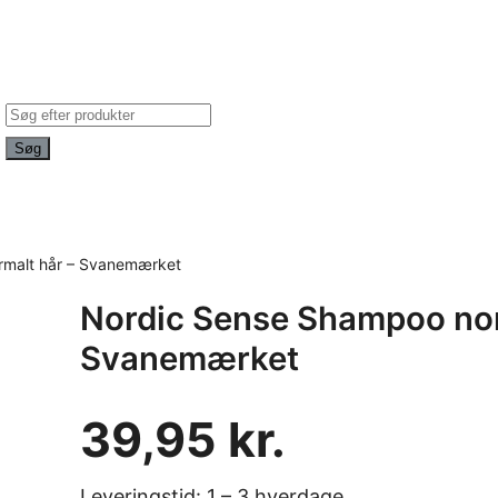
Products
search
Søg
rmalt hår – Svanemærket
Nordic Sense Shampoo nor
Svanemærket
39,95
kr.
Leveringstid: 1 – 3 hverdage