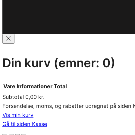
Din kurv
(emner: 0)
Vare
Informationer
Total
Subtotal
0,00 kr.
Varer
Forsendelse, moms, og rabatter udregnet på siden 
Vis min kurv
i
Gå til siden Kasse