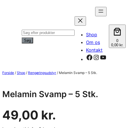
Spring
til
indhold
Products
Shop
search
Søg
0
Om os
0,00 kr.
Kontakt
Facebook
Instagram
YouTube
Forside
/
Shop
/
Rengøringsudstyr
/ Melamin Svamp – 5 Stk.
Melamin Svamp – 5 Stk.
49,00
kr.