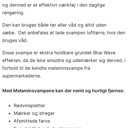
–
og dermed er et effektivt værktøj i den daglige
5
rengøring.
S
Den kan bruges både tør eller våd og altid uden
t
sæbe. Det anbefales at lade svampen lufttørre, hvis den
k
bruges våd.
.
a
Disse svampe er ekstra holdbare grundet Blue Wave
n
effekten, da de ikke smuldre og udemærker sig derved, i
t
forhold til de kendte melaminsvampe fra
a
supermarkederne.
l
Med Melaminsvampene kan der nemt og hurtigt fjernes:
Rødvinspletter
Mærker og streger
Afsmittede farve