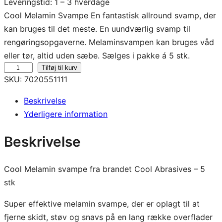
Leveringstid: 1 – 3 hverdage
Cool Melamin Svampe En fantastisk allround svamp, der
kan bruges til det meste. En uundværlig svamp til
rengøringsopgaverne. Melaminsvampen kan bruges våd
eller tør, altid uden sæbe. Sælges i pakke á 5 stk.
M
Tilføj til kurv
SKU:
7020551111
e
l
Beskrivelse
a
Yderligere information
m
i
Beskrivelse
n
S
Cool Melamin svampe fra brandet Cool Abrasives – 5
v
stk
a
m
Super effektive melamin svampe, der er oplagt til at
p
fjerne skidt, støv og snavs på en lang række overflader