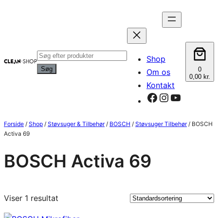
Spring
til
indhold
Products
Shop
search
Søg
0
Om os
0,00 kr.
Kontakt
Facebook
Instagram
YouTube
Forside
/
Shop
/
Støvsuger & Tilbehør
/
BOSCH
/
Støvsuger Tilbehør
/ BOSCH
Activa 69
BOSCH Activa 69
Viser 1 resultat