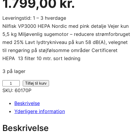
1.799,00
kr.
Leveringstid: 1 – 3 hverdage
Nilfisk VP3000 HEPA Nordic med pink detalje Vejer kun
5,5 kg Miljøvenlig sugemotor – reducere strømforbruget
med 25% Lavt lydtrykniveau på kun 58 dB(A), velegnet
til rengøring på støjfølsomme områder Certificeret
HEPA 13 filter 10 mtr. sort ledning
3 på lager
N
Tilføj til kurv
SKU:
60170P
i
l
Beskrivelse
f
Yderligere information
i
s
Beskrivelse
k