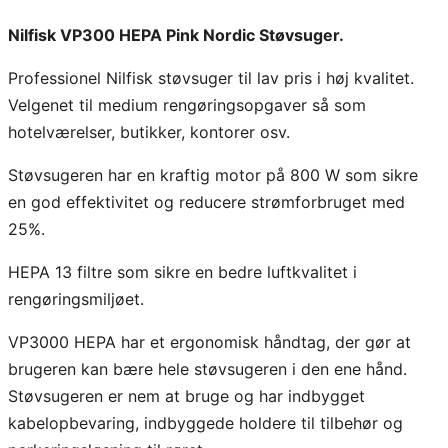
V
Nilfisk VP300 HEPA Pink Nordic Støvsuger.
P
3
Professionel Nilfisk støvsuger til lav pris i høj kvalitet.
0
Velgenet til medium rengøringsopgaver så som
0
hotelværelser, butikker, kontorer osv.
H
Støvsugeren har en kraftig motor på 800 W som sikre
E
en god effektivitet og reducere strømforbruget med
P
25%.
A
P
HEPA 13 filtre som sikre en bedre luftkvalitet i
i
rengøringsmiljøet.
n
VP3000 HEPA har et ergonomisk håndtag, der gør at
k
brugeren kan bære hele støvsugeren i den ene hånd.
N
Støvsugeren er nem at bruge og har indbygget
o
kabelopbevaring, indbyggede holdere til tilbehør og
r