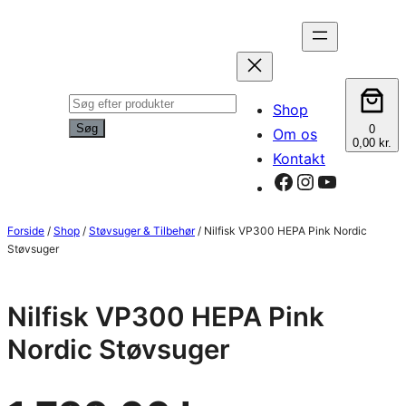
Spring
til
indhold
Products
Shop
search
Søg
0
Om os
0,00 kr.
Kontakt
Facebook
Instagram
YouTube
Forside
/
Shop
/
Støvsuger & Tilbehør
/ Nilfisk VP300 HEPA Pink Nordic
Støvsuger
Nilfisk VP300 HEPA Pink
Nordic Støvsuger