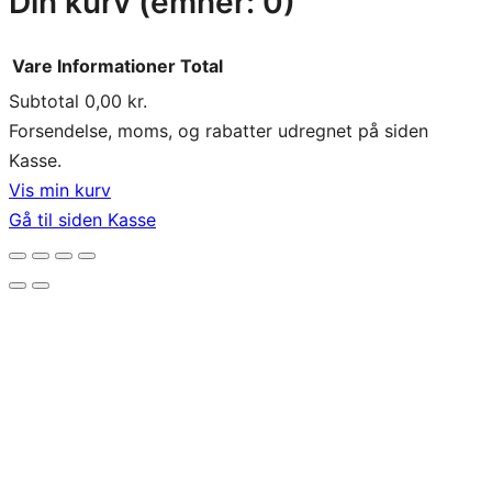
Din kurv
(emner: 0)
Vare
Informationer
Total
Subtotal
0,00 kr.
Varer
Forsendelse, moms, og rabatter udregnet på siden
Kasse.
i
Vis min kurv
indkøbskurv
Gå til siden Kasse