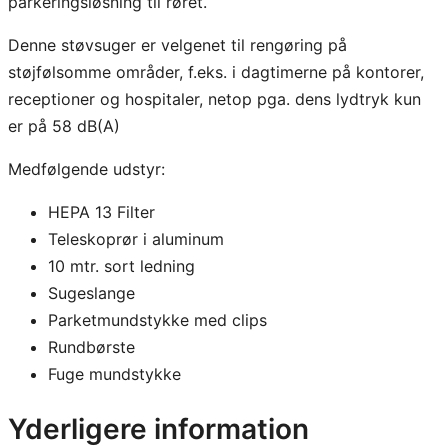
parkeringsløsning til røret.
d
i
Denne støvsuger er velgenet til rengøring på
c
støjfølsomme områder, f.eks. i dagtimerne på kontorer,
S
receptioner og hospitaler, netop pga. dens lydtryk kun
t
er på 58 dB(A)
ø
v
Medfølgende udstyr:
s
HEPA 13 Filter
u
Teleskoprør i aluminum
g
10 mtr. sort ledning
e
Sugeslange
r
Parketmundstykke med clips
a
Rundbørste
n
Fuge mundstykke
t
a
Yderligere information
l