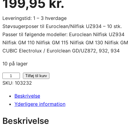
199,95
kr.
Leveringstid: 1 – 3 hverdage
Støvsugerposer til Euroclean/Nilfisk UZ934 – 10 stk.
Passer til følgende modeller: Euroclean Nilfisk UZ934
Nilfisk GM 110 Nilfisk GM 115 Nilfisk GM 130 Nilfisk GM
CUBIC Electrolux / Eurolclean GD/UZ872, 932, 934
10 på lager
E
Tilføj til kurv
SKU:
103232
u
r
Beskrivelse
o
Yderligere information
c
l
Beskrivelse
e
a