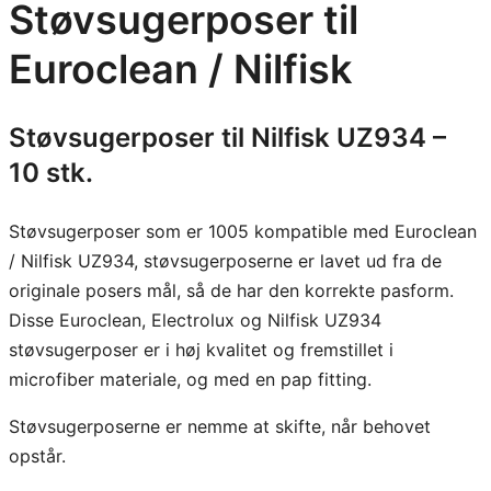
Støvsugerposer til
n
/
Euroclean / Nilfisk
N
i
Støvsugerposer til Nilfisk UZ934 –
l
10 stk.
f
i
s
Støvsugerposer som er 1005 kompatible med Euroclean
k
/ Nilfisk UZ934, støvsugerposerne er lavet ud fra de
S
originale posers mål, så de har den korrekte pasform.
t
Disse Euroclean, Electrolux og Nilfisk UZ934
ø
støvsugerposer er i høj kvalitet og fremstillet i
v
microfiber materiale, og med en pap fitting.
s
Støvsugerposerne er nemme at skifte, når behovet
u
opstår.
g