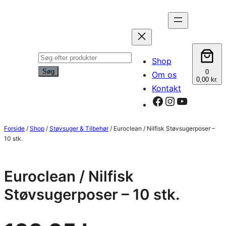
Spring
til
indhold
Products
Shop
search
Søg
0
Om os
0,00 kr.
Kontakt
Facebook
Instagram
YouTube
Forside
/
Shop
/
Støvsuger & Tilbehør
/ Euroclean / Nilfisk Støvsugerposer –
10 stk.
Euroclean / Nilfisk
Støvsugerposer – 10 stk.