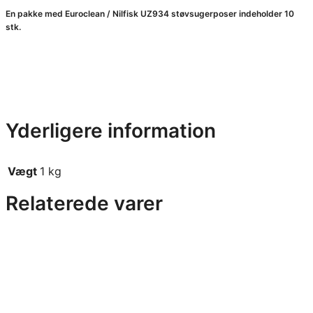
e
En pakke med Euroclean / Nilfisk UZ934 støvsugerposer indeholder 10
r
stk.
p
o
s
e
r
Yderligere information
–
1
Vægt
1 kg
0
s
Relaterede varer
t
k
.
a
n
t