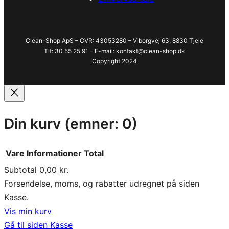
Clean-Shop ApS – CVR: 43053280 – Viborgvej 63, 8830 Tjele
Tlf: 30 55 25 91 – E-mail: kontakt@clean-shop.dk
Copyright 2024
Din kurv
(emner: 0)
Vare
Informationer
Total
Subtotal
0,00 kr.
Varer
Forsendelse, moms, og rabatter udregnet på siden
Kasse.
i
Vis min kurv
indkøbskurv
Gå til siden Kasse