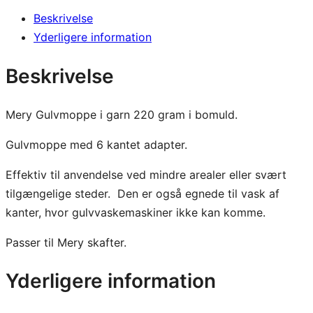
r
Beskrivelse
y
Yderligere information
G
u
Beskrivelse
l
v
Mery Gulvmoppe i garn 220 gram i bomuld.
M
o
Gulvmoppe med 6 kantet adapter.
p
Effektiv til anvendelse ved mindre arealer eller svært
p
tilgængelige steder. Den er også egnede til vask af
e
kanter, hvor gulvvaskemaskiner ikke kan komme.
2
2
Passer til Mery skafter.
0
g
Yderligere information
r
a