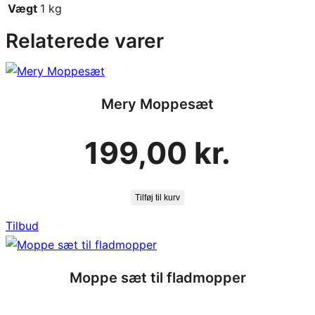
Vægt
1 kg
m
Relaterede varer
a
n
t
a
Mery Moppesæt
l
199,00
kr.
Tilføj til kurv
Vare
Tilbud
på
tilbud
Moppe sæt til fladmopper