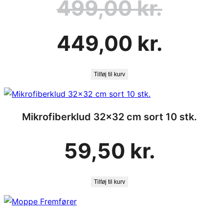
499,00
kr.
Den
Den
449,00
kr.
oprindelige
aktuelle
pris
pris
var:
er:
499,00 kr..
449,00 kr..
Tilføj til kurv
Mikrofiberklud 32×32 cm sort 10 stk.
59,50
kr.
Tilføj til kurv