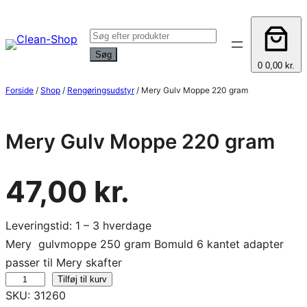
Spring
til
Products
indhold
search
Søg
0
0,00 kr.
Forside
/
Shop
/
Rengøringsudstyr
/ Mery Gulv Moppe 220 gram
Mery Gulv Moppe 220 gram
47,00
kr.
Leveringstid: 1 – 3 hverdage
Mery gulvmoppe 250 gram Bomuld 6 kantet adapter
passer til Mery skafter
M
Tilføj til kurv
SKU:
31260
e