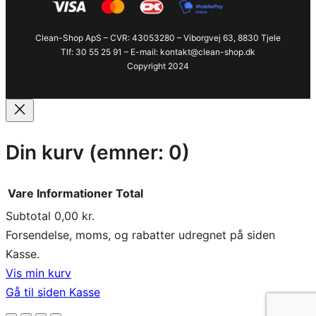
Clean-Shop ApS – CVR: 43053280 – Viborgvej 63, 8830 Tjele
Tlf: 30 55 25 91 – E-mail: kontakt@clean-shop.dk
Copyright 2024
Din kurv
(emner: 0)
Vare
Informationer
Total
Subtotal
0,00 kr.
Varer
Forsendelse, moms, og rabatter udregnet på siden
Kasse.
i
Vis min kurv
indkøbskurv
Gå til siden Kasse