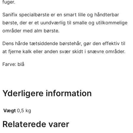
fuger.
n
t
Sanifix specialbørste er en smart lille og håndterbar
a
børste, der er et uundværlig til smalle og utilkommelige
l
områder med alm børste.
Dens hårde tætsiddende børstehår, gør den effektiv til
at fjerne kalk eller anden svær skidt i snævre områder.
Farve: blå
Yderligere information
Vægt
0,5 kg
Relaterede varer