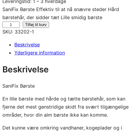
Leveringstid: 1 – 3 hverdage
SaniFix Børste Effektiv til at nå snævre steder Hård
børstehår, der sidder tæt Lille smidig børste
S
Tilføj til kurv
SKU:
33202-1
a
n
Beskrivelse
i
Yderligere information
F
i
Beskrivelse
x
B
SaniFix Børste
ø
r
En lille børste med hårde og tætte børstehår, som kan
s
fjerne det mest genstridige skidt fra svært tilgængelige
t
områder, hvor din alm børste ikke kan komme.
e
Det kunne være omkring vandhaner, kogeplader og i
a