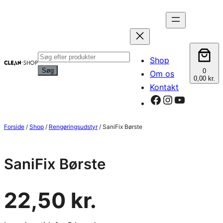
Spring
til
indhold
Products
Shop
search
Søg
0
Om os
0,00 kr.
Kontakt
Facebook
Instagram
YouTube
Forside
/
Shop
/
Rengøringsudstyr
/ SaniFix Børste
SaniFix Børste
22,50
kr.