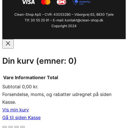
Clean-Shop ApS – CVR: 43053280 – Viborgvej 63, 8830 Tjele
Tlf: 30 55 25 91 – E-mail: kontakt@clean-shop.dk
Copyright 2024
Din kurv
(emner: 0)
Vare
Informationer
Total
Subtotal
0,00 kr.
Varer
Forsendelse, moms, og rabatter udregnet på siden
Kasse.
i
Vis min kurv
indkøbskurv
Gå til siden Kasse